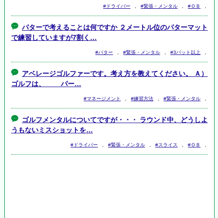
#ドライバー
,
#緊張・メンタル
,
#ＯＢ
,
パターで考えることは何ですか ２メートル位のパターマット
で練習していますが7割く…
#パター
,
#緊張・メンタル
,
#3パット以上
,
アベレージゴルファーです。考え方を教えてください。 Ａ）
ゴルフは、 パー…
#マネージメント
,
#練習方法
,
#緊張・メンタル
,
ゴルフメンタルについてですが・・・ ラウンド中、どうしよ
うもないミスショットを…
#ドライバー
,
#緊張・メンタル
,
#スライス
,
#ＯＢ
,