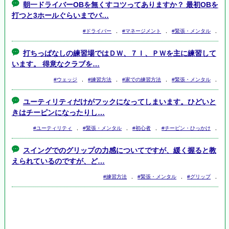
朝一ドライバーOBを無くすコツってありますか？ 最初OBを
打つと3ホールぐらいまでバ…
#ドライバー
,
#マネージメント
,
#緊張・メンタル
,
打ちっぱなしの練習場ではＤＷ、７Ｉ、ＰＷを主に練習して
います。 得意なクラブを…
#ウェッジ
,
#練習方法
,
#家での練習方法
,
#緊張・メンタル
,
ユーティリティだけがフックになってしまいます。ひどいと
きはチーピンになったりし…
#ユーティリティ
,
#緊張・メンタル
,
#初心者
,
#チーピン・ひっかけ
,
スイングでのグリップの力感についてですが、緩く握ると教
えられているのですが、ど…
#練習方法
,
#緊張・メンタル
,
#グリップ
,