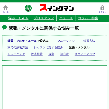
ス
イングマン
ホーム
ログイン
悩み・Ｑ＆Ａ
プロスタッフ
ニュース
コラム・特集
緊張・メンタルに関係する悩み一覧
練習・その他・ルール
で絞込み：
マネージメント
練習方法
家での練習方法
レッスンに対する悩み
緊張・メンタル
トレーニング
救済措置
規則
初心者
スコアーアップ