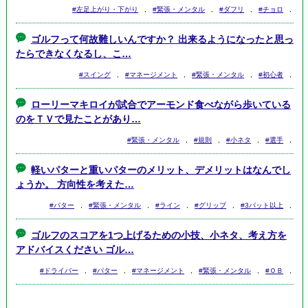
#左足上がり・下がり
,
#緊張・メンタル
,
#ダフリ
,
#チョロ
,
ゴルフって何故難しいんですか？ 出来るようになったと思っ
たらできなくなるし、こ…
#スイング
,
#マネージメント
,
#緊張・メンタル
,
#初心者
,
ローリーマキロイが試合でアーモンド食べながら歩いている
のをＴＶで見たことがあり…
#緊張・メンタル
,
#規則
,
#小ネタ
,
#選手
,
軽いパターと重いパターのメリット、デメリットはなんでし
ょうか。 方向性を考えた…
#パター
,
#緊張・メンタル
,
#ライン
,
#グリップ
,
#3パット以上
,
ゴルフのスコアを1つ上げるための小技、小ネタ、考え方を
アドバイスください ゴル…
#ドライバー
,
#パター
,
#マネージメント
,
#緊張・メンタル
,
#ＯＢ
,