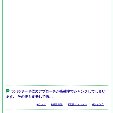
50-80ヤード位のアプローチが高確率でシャンクしてしまい
ます。 その後も多発して怖…
#ウッド
,
#練習方法
,
#緊張・メンタル
,
#シャンク
,