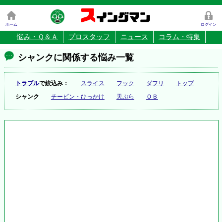
ス
イングマン
ホーム
ログイン
悩み・Ｑ＆Ａ
プロスタッフ
ニュース
コラム・特集
シャンクに関係する悩み一覧
トラブル
で絞込み：
スライス
フック
ダフリ
トップ
シャンク
チーピン・ひっかけ
天ぷら
ＯＢ