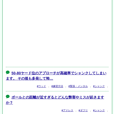
50-80ヤード位のアプローチが高確率でシャンクしてしまい
ます。 その後も多発して怖…
#ウッド
,
#練習方法
,
#緊張・メンタル
,
#シャンク
,
ボールとの距離が近すぎるとどんな弊害やミスが起きます
か？
#アドレス
,
#ダフリ
,
#シャンク
,