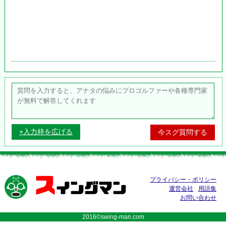
+入力枠を広げる
ス
プライバシー・ポリシー
イングマン
運営会社
用語集
お問い合わせ
2016©swing-man.com