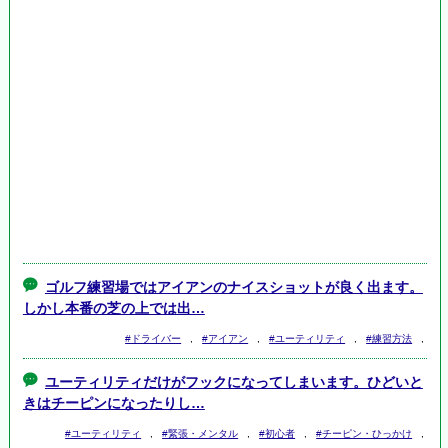
ゴルフ練習場ではアイアンのナイスショットが良く出ます。
しかし本番の芝の上では出…
#ドライバー
,
#アイアン
,
#ユーティリティ
,
#練習方法
,
ユーティリティだけがフックになってしまいます。ひどいと
きはチーピンになったりし…
#ユーティリティ
,
#緊張・メンタル
,
#初心者
,
#チーピン・ひっかけ
,