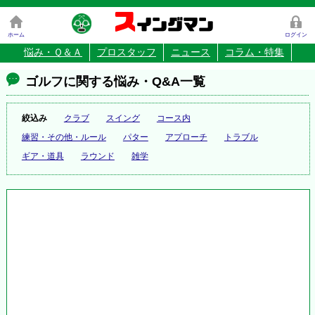
ス
イングマン
ホーム
ログイン
悩み・Ｑ＆Ａ
プロスタッフ
ニュース
コラム・特集
ゴルフに関する悩み・Q&A一覧
絞込み
クラブ
スイング
コース内
練習・その他・ルール
パター
アプローチ
トラブル
ギア・道具
ラウンド
雑学