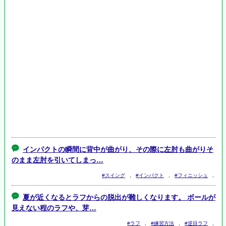
インパクトの瞬間に背中が曲がり、その際に左肘も曲がりそ
のまま左肘を引いてしまっ…
#スイング
,
#インパクト
,
#フィニッシュ
,
夏が近くなるとラフからの脱出が難しくなります。 ボールが
見えない程のラフや、芽…
#ラフ
,
#練習方法
,
#逆目ラフ
,