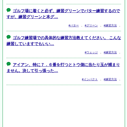
ゴルフ場に着くと必ず、練習グリーンでパター練習するので
すが、練習グリーンと本グ…
#パター
,
#グリーン
,
#練習方法
,
ゴルフ練習場での具体的な練習方法教えてください。 こんな
練習していますでもいい…
#ウェッジ
,
#練習方法
,
アイアン、特に７．６番を打つとトウ側に当たり玉が捕まり
ません。決して引っ張った…
#インパクト
,
#練習方法
,