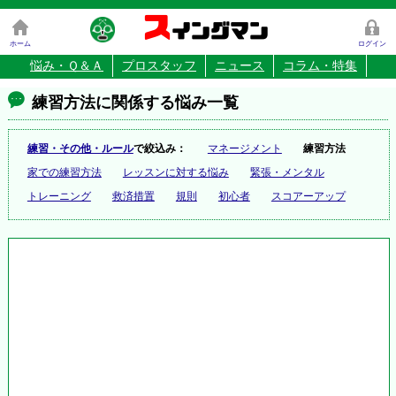
ス
イングマン
ホーム
ログイン
悩み・Ｑ＆Ａ
プロスタッフ
ニュース
コラム・特集
練習方法に関係する悩み一覧
練習・その他・ルール
で絞込み：
マネージメント
練習方法
家での練習方法
レッスンに対する悩み
緊張・メンタル
トレーニング
救済措置
規則
初心者
スコアーアップ