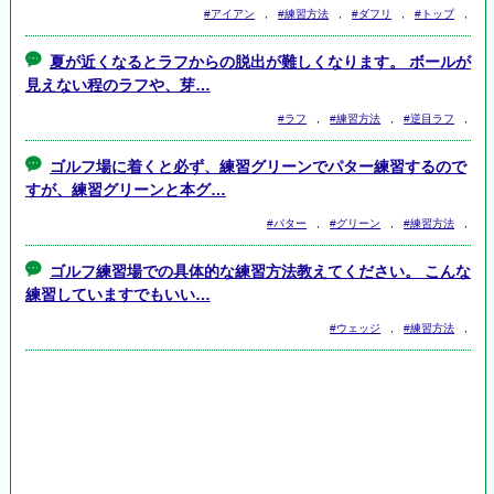
#アイアン
,
#練習方法
,
#ダフリ
,
#トップ
,
夏が近くなるとラフからの脱出が難しくなります。 ボールが
見えない程のラフや、芽…
#ラフ
,
#練習方法
,
#逆目ラフ
,
ゴルフ場に着くと必ず、練習グリーンでパター練習するので
すが、練習グリーンと本グ…
#パター
,
#グリーン
,
#練習方法
,
ゴルフ練習場での具体的な練習方法教えてください。 こんな
練習していますでもいい…
#ウェッジ
,
#練習方法
,