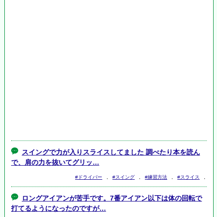
スイングで力が入りスライスしてました 調べたり本を読ん
で、肩の力を抜いてグリッ…
#ドライバー
,
#スイング
,
#練習方法
,
#スライス
,
ロングアイアンが苦手です。7番アイアン以下は体の回転で
打てるようになったのですが…