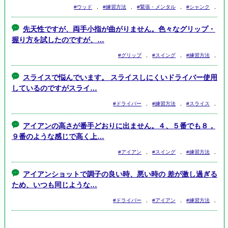
#ウッド
,
#練習方法
,
#緊張・メンタル
,
#シャンク
,
先天性ですが、両手小指が曲がりません。色々なグリップ・
握り方を試したのですが、…
#グリップ
,
#スイング
,
#練習方法
,
スライスで悩んでいます。 スライスしにくいドライバー使用
しているのですがスライ…
#ドライバー
,
#練習方法
,
#スライス
,
アイアンの高さが番手どおりに出ません。４、５番でも８，
９番のような感じで高く上…
#アイアン
,
#スイング
,
#練習方法
,
アイアンショットで調子の良い時、悪い時の 差が激し過ぎる
ため、いつも同じような…
#ドライバー
,
#アイアン
,
#練習方法
,