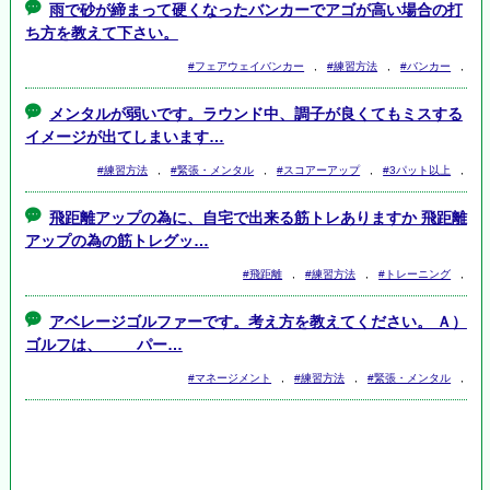
雨で砂が締まって硬くなったバンカーでアゴが高い場合の打
ち方を教えて下さい。
#フェアウェイバンカー
,
#練習方法
,
#バンカー
,
メンタルが弱いです。ラウンド中、調子が良くてもミスする
イメージが出てしまいます…
#練習方法
,
#緊張・メンタル
,
#スコアーアップ
,
#3パット以上
,
飛距離アップの為に、自宅で出来る筋トレありますか 飛距離
アップの為の筋トレグッ…
#飛距離
,
#練習方法
,
#トレーニング
,
アベレージゴルファーです。考え方を教えてください。 Ａ）
ゴルフは、 パー…
#マネージメント
,
#練習方法
,
#緊張・メンタル
,