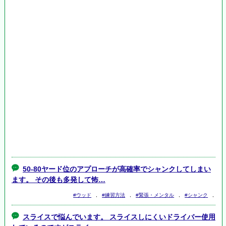
50-80ヤード位のアプローチが高確率でシャンクしてしまい
ます。 その後も多発して怖…
#ウッド
,
#練習方法
,
#緊張・メンタル
,
#シャンク
,
スライスで悩んでいます。 スライスしにくいドライバー使用