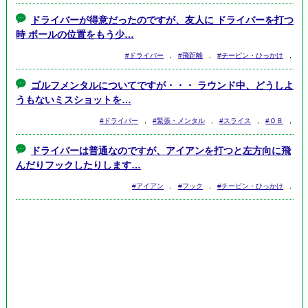
ドライバーが得意だったのですが、友人に ドライバーを打つ
時 ボールの位置をもう少…
#ドライバー
,
#飛距離
,
#チーピン・ひっかけ
,
ゴルフメンタルについてですが・・・ ラウンド中、どうしよ
うもないミスショットを…
#ドライバー
,
#緊張・メンタル
,
#スライス
,
#ＯＢ
,
ドライバーは普通なのですが、アイアンを打つと左方向に飛
んだりフックしたりします…
#アイアン
,
#フック
,
#チーピン・ひっかけ
,