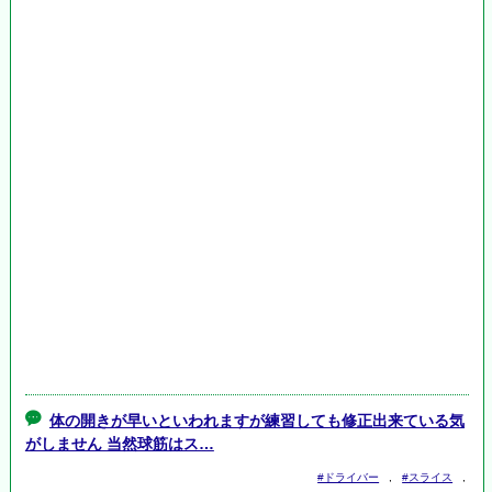
体の開きが早いといわれますが練習しても修正出来ている気
がしません 当然球筋はス…
#ドライバー
,
#スライス
,