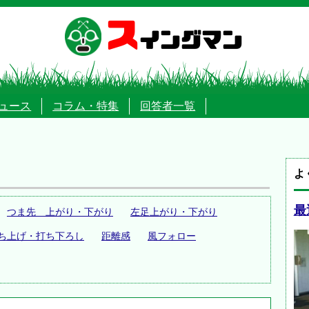
ス
イングマン
ュース
コラム・特集
回答者一覧
よ
最
つま先 上がり・下がり
左足上がり・下がり
ち上げ・打ち下ろし
距離感
風フォロー