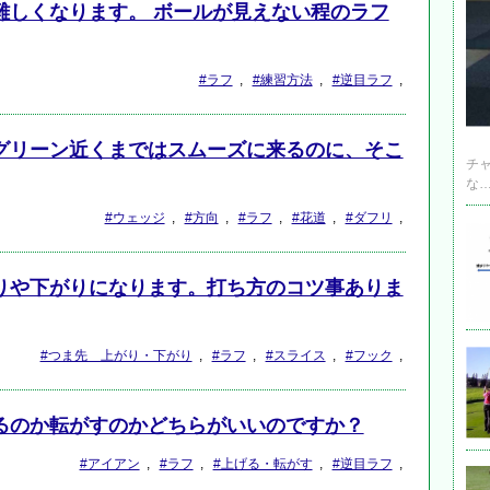
難しくなります。 ボールが見えない程のラフ
#ラフ
,
#練習方法
,
#逆目ラフ
,
グリーン近くまではスムーズに来るのに、そこ
チ
な
#ウェッジ
,
#方向
,
#ラフ
,
#花道
,
#ダフリ
,
りや下がりになります。打ち方のコツ事ありま
#つま先 上がり・下がり
,
#ラフ
,
#スライス
,
#フック
,
るのか転がすのかどちらがいいのですか？
#アイアン
,
#ラフ
,
#上げる・転がす
,
#逆目ラフ
,