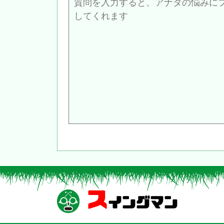
ス
イングマン