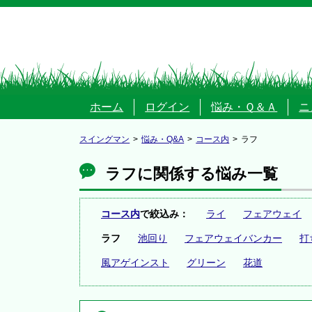
ホーム
ログイン
悩み・Ｑ＆Ａ
ニ
スイングマン
悩み・Q&A
コース内
ラフ
ラフに関係する悩み一覧
コース内
で絞込み：
ライ
フェアウェイ
ラフ
池回り
フェアウェイバンカー
打
風アゲインスト
グリーン
花道