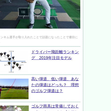
ャンキム選手が取り入れたことで話題になったことで優目に
…
ドライバー飛距離ランキン
グ 2019年注目モデル
高い弾道、低い弾道、あな
たの弾道はどっち？ 理想
のゴルフ弾道は？
ゴルフ雨具は常備しておく