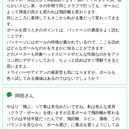
らかいスピン系、その中間で同じクラブで打っても、ボールに
よって弾道の高さも変われば飛距離も変わります。
同じところに着弾してもそこから転がる量だって変わってきま
す。
ボールを買うときのポイントは、パッケージの裏面をよく読む
ことです。
パッケージにはボールの特徴が書かれているので、ここを読め
ばどんなボールなのかを大まかに知ることができます。
どのメーカーも対象ヘッドスピードやどんな性能なのかをアイ
コン的にデザインしており、ちょっと読めばすぐ理解できると
思いますよ。
ドライバーやアイアンの最新型も気になりますが、ボールも
色々試してみる価値はあるのではないでしょうか？
阿部さん
やはり「飛ぶ」って事は本当みたいですね。私は色んな道具
（クラブ・ボール）を使いますが正直ボールで飛距離が変わる
ってのは半信半疑だったんです。飛距離、スピン、価格、この
バランスを見ながら「ボール選び」に重点を置くようにしてみ