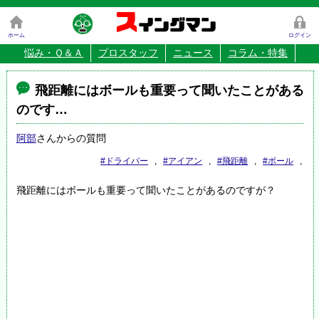
ス
イングマン
ホーム
ログイン
悩み・Ｑ＆Ａ
プロスタッフ
ニュース
コラム・特集
飛距離にはボールも重要って聞いたことがある
のです…
阿部
さんからの質問
#ドライバー
,
#アイアン
,
#飛距離
,
#ボール
,
飛距離にはボールも重要って聞いたことがあるのですが？