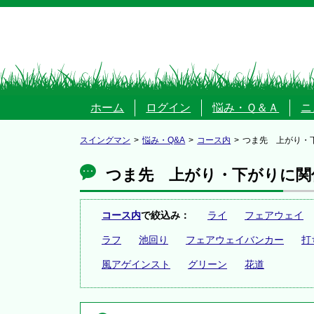
ホーム
ログイン
悩み・Ｑ＆Ａ
ニ
スイングマン
悩み・Q&A
コース内
つま先 上がり・
つま先 上がり・下がりに関
コース内
で絞込み：
ライ
フェアウェイ
ラフ
池回り
フェアウェイバンカー
打
風アゲインスト
グリーン
花道