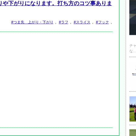
りや下がりになります。打ち方のコツ事ありま
#つま先 上がり・下がり
,
#ラフ
,
#スライス
,
#フック
,
チ
な