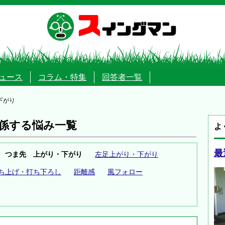
ス
イングマン
ュース
コラム・特集
回答者一覧
下がり
係する悩み一覧
よ
最
つま先 上がり・下がり
左足上がり・下がり
ち上げ・打ち下ろし
距離感
風フォロー