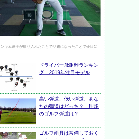
ャンキム選手が取り入れたことで話題になったことで優目に
…
ドライバー飛距離ランキン
グ 2019年注目モデル
高い弾道、低い弾道、あな
たの弾道はどっち？ 理想
のゴルフ弾道は？
ゴルフ雨具は常備しておく