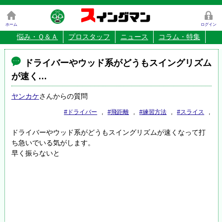
ス
イングマン
ホーム
ログイン
悩み・Ｑ＆Ａ
プロスタッフ
ニュース
コラム・特集
ドライバーやウッド系がどうもスイングリズム
が速く…
ヤンカケ
さんからの質問
#ドライバー
,
#飛距離
,
#練習方法
,
#スライス
,
ドライバーやウッド系がどうもスイングリズムが速くなって打
ち急いでいる気がします。
早く振らないと