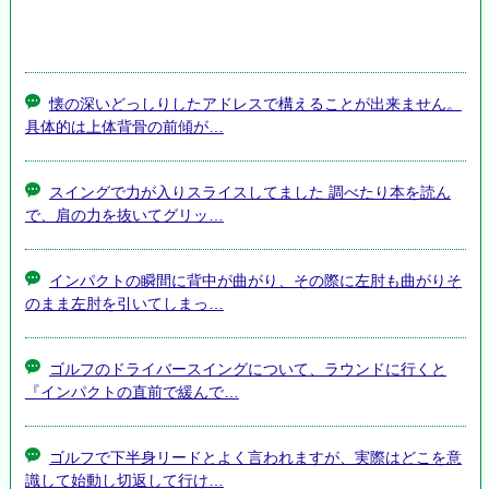
懐の深いどっしりしたアドレスで構えることが出来ません。
具体的は上体背骨の前傾が…
スイングで力が入りスライスしてました 調べたり本を読ん
で、肩の力を抜いてグリッ…
インパクトの瞬間に背中が曲がり、その際に左肘も曲がりそ
のまま左肘を引いてしまっ…
ゴルフのドライバースイングについて、ラウンドに行くと
『インパクトの直前で緩んで…
ゴルフで下半身リードとよく言われますが、実際はどこを意
識して始動し切返して行け…