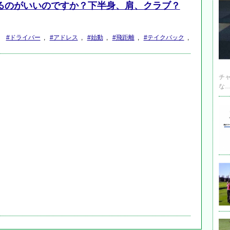
るのがいいのですか？下半身、肩、クラブ？
#ドライバー
,
#アドレス
,
#始動
,
#飛距離
,
#テイクバック
,
チ
な