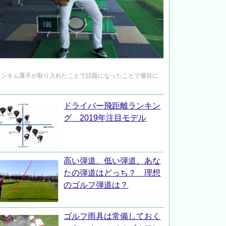
ャンキム選手が取り入れたことで話題になったことで優目に
…
ドライバー飛距離ランキン
グ 2019年注目モデル
高い弾道、低い弾道、あな
たの弾道はどっち？ 理想
のゴルフ弾道は？
ゴルフ雨具は常備しておく