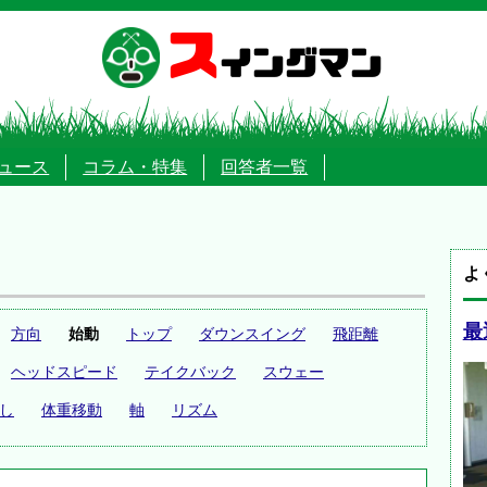
ス
イングマン
ュース
コラム・特集
回答者一覧
よ
最
方向
始動
トップ
ダウンスイング
飛距離
ヘッドスピード
テイクバック
スウェー
し
体重移動
軸
リズム