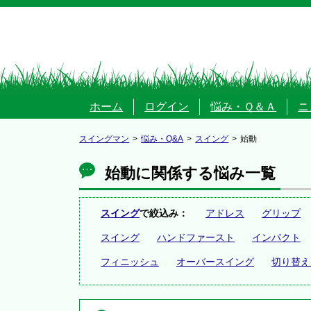
ホーム
ログイン
悩み・Ｑ＆Ａ
ニ
スイングマン
悩み・Q&A
スイング
始動
始動に関係する悩み一覧
スイング
で絞込み：
アドレス
グリップ
スイング
ハンドファースト
インパクト
フィニッシュ
オーバースイング
切り替え