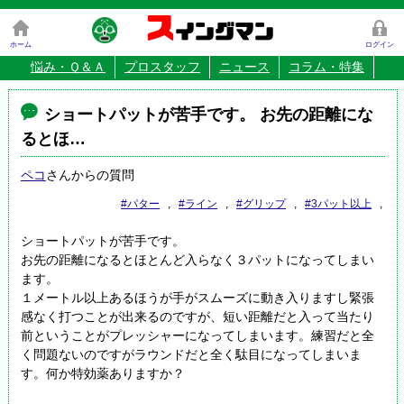
ス
イングマン
ホーム
ログイン
悩み・Ｑ＆Ａ
プロスタッフ
ニュース
コラム・特集
ショートパットが苦手です。 お先の距離にな
るとほ…
ペコ
さんからの質問
#パター
,
#ライン
,
#グリップ
,
#3パット以上
,
ショートパットが苦手です。
お先の距離になるとほとんど入らなく３パットになってしまい
ます。
１メートル以上あるほうが手がスムーズに動き入りますし緊張
感なく打つことが出来るのですが、短い距離だと入って当たり
前ということがプレッシャーになってしまいます。練習だと全
く問題ないのですがラウンドだと全く駄目になってしまいま
す。何か特効薬ありますか？